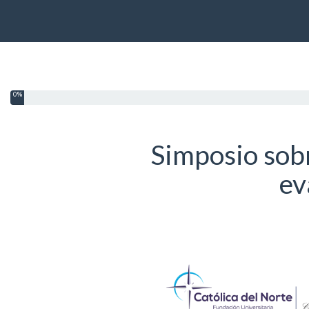
0%
Simposio sobr
ev