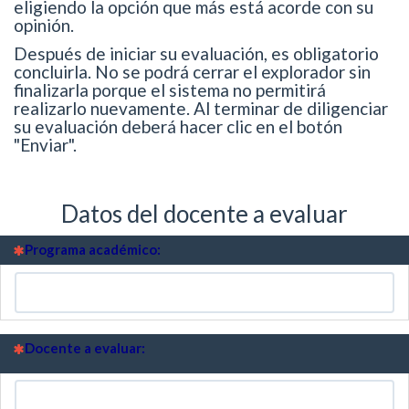
eligiendo la opción que más está acorde con su
opinión.
Después de iniciar su evaluación, es obligatorio
concluirla. No se podrá cerrar el explorador sin
finalizarla porque el sistema no permitirá
realizarlo nuevamente. Al terminar de diligenciar
su evaluación deberá hacer clic en el botón
"Enviar".
Datos del docente a evaluar
(Esta pregunta es obligatoria)
Programa académico:
(Esta pregunta es obligatoria)
Docente a evaluar: