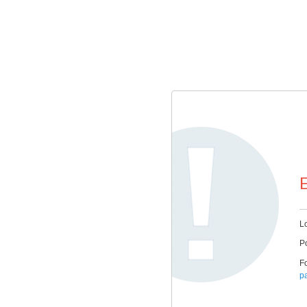
E
Lo
Po
Fo
p