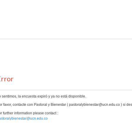
rror
 sentimos, la encuesta expiró y ya no está disponible.
r favor, contacte con Pastoral y Bienestar ( pastoralybienestar@ucn.edu.co ) si d
r further information please contact :
astoralybienestar@ucn.edu.co