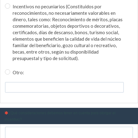
Incentivos no pecuniarios (Constituidos por
reconocimientos, no necesariamente valorables en
dinero, tales como: Reconocimiento de méritos, placas
conmemoratorias, objetos deportivos o decorativos,
certificados, días de descanso, bonos, turismo social,
elementos que beneficien la calidad de vida del núcleo
familiar del beneficiario, gozo cultural o recreativo,
becas, entre otros, según su disponibilidad
presupuestal y tipo de solicitud).
Otro:
(Esta pregunta es obligatoria)
¿Qué consideraciones debemos tener en cuenta para otorgar el
incentivo?