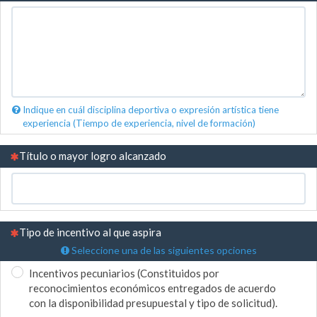
Indique en cuál disciplina deportiva o expresión artística tiene
experiencia (Tiempo de experiencia, nivel de formación)
(Esta pregunta es obligatoria)
Título o mayor logro alcanzado
(Esta pregunta es obligatoria)
Tipo de incentivo al que aspira
Seleccione una de las siguientes opciones
Incentivos pecuniarios (Constituidos por
reconocimientos económicos entregados de acuerdo
con la disponibilidad presupuestal y tipo de solicitud).