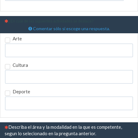
(Esta pregunta es obligatoria)
¿En cuál de las siguientes actividades se destaca?
Comentar sólo si escoge una respuesta.
Arte
Cultura
Deporte
(Esta pregunta es obligatoria)
Describa el área y la modalidad en la que es competente,
segun lo selecionado en la pregunta anterior.