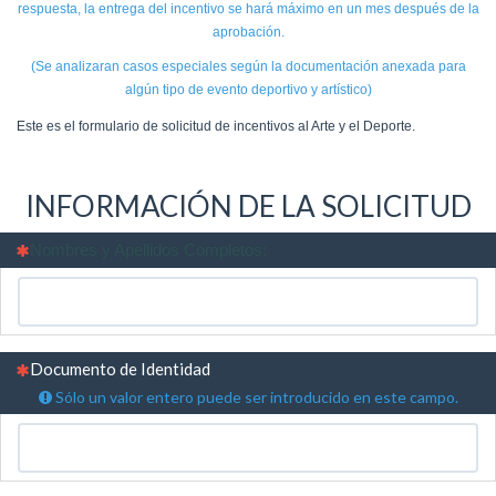
respuesta, la entrega del incentivo se hará máximo en un mes después de la
aprobación.
(Se analizaran casos especiales según la documentación anexada para
algún tipo de evento deportivo y artístico)
Este es el formulario de solicitud de incentivos al Arte y el Deporte.
INFORMACIÓN DE LA SOLICITUD
(Esta pregunta es obligatoria)
Nombres y Apellidos Completos:
(Esta pregunta es obligatoria)
Documento de Identidad
Sólo un valor entero puede ser introducido en este campo.